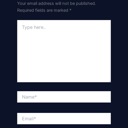
Your email address will not be published.
Required fields are marked
*
Type
here..
Name*
Email*