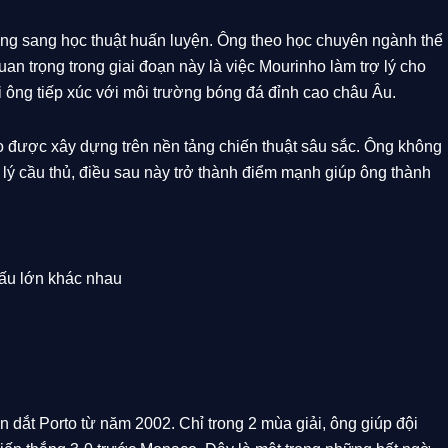
ng sang học thuật huấn luyện. Ông theo học chuyên ngành thể
n trọng trong giai đoạn này là việc Mourinho làm trợ lý cho
 ông tiếp xúc với môi trường bóng đá đỉnh cao châu Âu.
o được xây dựng trên nền tảng chiến thuật sâu sắc. Ông không
 lý cầu thủ, điều sau này trở thành điểm mạnh giúp ông thành
đấu lớn khác nhau
 dắt Porto từ năm 2002. Chỉ trong 2 mùa giải, ông giúp đội