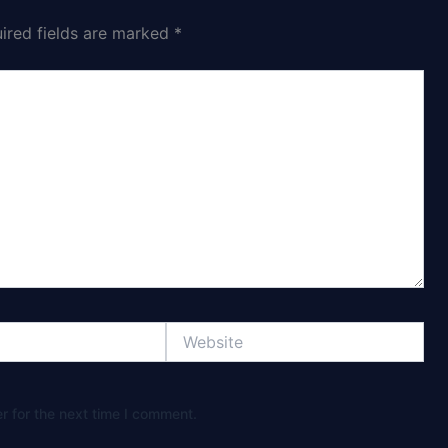
ired fields are marked
*
Website
r for the next time I comment.