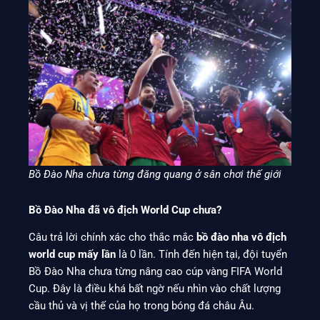
Bồ Đào Nha chưa từng đăng quang ở sân chơi thế giới
Bồ Đào Nha đã vô địch World Cup chưa?
Câu trả lời chính xác cho thắc mắc
bồ đào nha vô địch
world cup mấy lần
là 0 lần. Tính đến hiện tại, đội tuyển
Bồ Đào Nha chưa từng nâng cao cúp vàng FIFA World
Cup. Đây là điều khá bất ngờ nếu nhìn vào chất lượng
cầu thủ và vị thế của họ trong bóng đá châu Âu.