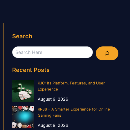
Search
Search
Recent Posts
KJC: Its Platform, Features, and User
Experience
August 9, 2026
RR88 – A Smarter Experience for Online
Gaming Fans
August 9, 2026