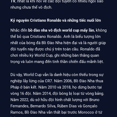
TV
, nhất là khi nói về các đội tuyển có nhiều ngôi sao
nhưng chưa thể vô địch.
Kỷ nguyên Cristiano Ronaldo và những tiếc nuối lớn
Nhắc đến
bồ đào nha vô địch world cup mấy lần
, không
thể bỏ qua Cristiano Ronaldo. Anh là biểu tượng lớn
nhất của bóng đá Bồ Đào Nha hiện đại và là người giúp
đội tuyển này được chú ý trên toàn cầu. Ronaldo đã
chơi nhiều kỳ World Cup, ghi những bàn thắng quan
trọng và luôn mang đến tinh thần chiến đấu mãnh liệt.
Dù vậy, World Cup vẫn là danh hiệu còn thiếu trong sự
nghiệp lẫy lừng của CR7. Năm 2006, Bồ Đào Nha thua
Pháp ở bán kết. Năm 2010 và 2018, họ dừng bước tại
vòng 16 đội. Năm 2014, đội bóng bị loại từ vòng bảng.
Năm 2022, dù sở hữu đội hình chất lượng với Bruno
Fernandes, Bernardo Silva, Rúben Dias và Gonçalo
Ramos, Bồ Đào Nha vẫn thất bại trước Morocco ở tứ