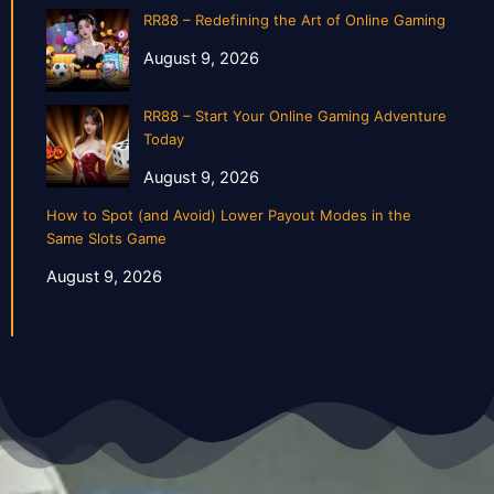
RR88 – Redefining the Art of Online Gaming
August 9, 2026
RR88 – Start Your Online Gaming Adventure
Today
August 9, 2026
How to Spot (and Avoid) Lower Payout Modes in the
Same Slots Game
August 9, 2026