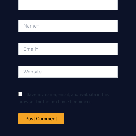
Name*
Email*
Website
Save my name, email, and website in this
browser for the next time I comment.