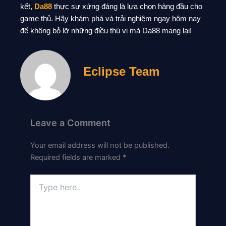
kết,
Da88
thực sự xứng đáng là lựa chọn hàng đầu cho
game thủ. Hãy khám phá và trải nghiệm ngay hôm nay
để không bỏ lỡ những điều thú vị mà Da88 mang lại!
Eclipse Team
Leave a Comment
Your email address will not be published.
Required fields are marked
*
Type
here..