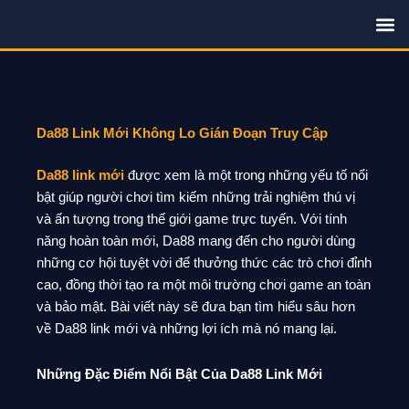
Skip
to
content
Family R
Da88 Link Mới Không Lo Gián Đoạn Truy Cập
Da88 link mới
được xem là một trong những yếu tố nổi
bật giúp người chơi tìm kiếm những trải nghiệm thú vị
và ấn tượng trong thế giới game trực tuyến. Với tính
năng hoàn toàn mới, Da88 mang đến cho người dùng
những cơ hội tuyệt vời để thưởng thức các trò chơi đỉnh
cao, đồng thời tạo ra một môi trường chơi game an toàn
và bảo mật. Bài viết này sẽ đưa bạn tìm hiểu sâu hơn
về Da88 link mới và những lợi ích mà nó mang lại.
Những Đặc Điểm Nổi Bật Của Da88 Link Mới