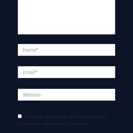
Name*
Email*
Website
Save my name, email, and website in this
browser for the next time I comment.