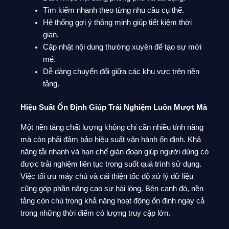
Tìm kiếm nhanh theo từng nhu cầu cụ thể.
Hệ thống gợi ý thông minh giúp tiết kiệm thời
gian.
Cập nhật nội dung thường xuyên để tạo sự mới
mẻ.
Dễ dàng chuyển đổi giữa các khu vực trên nền
tảng.
Hiệu Suất Ổn Định Giúp Trải Nghiệm Luôn Mượt Mà
Một nền tảng chất lượng không chỉ cần nhiều tính năng
mà còn phải đảm bảo hiệu suất vận hành ổn định. Khả
năng tải nhanh và hạn chế gián đoạn giúp người dùng có
được trải nghiệm liên tục trong suốt quá trình sử dụng.
Việc tối ưu máy chủ và cải thiện tốc độ xử lý dữ liệu
cũng góp phần nâng cao sự hài lòng. Bên cạnh đó, nền
tảng còn chú trọng khả năng hoạt động ổn định ngay cả
trong những thời điểm có lượng truy cập lớn.