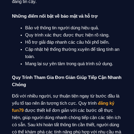
đáng tin cậy.
Những điểm nổi bật về bảo mật và hỗ trợ
Bảo vệ thông tin người dùng hiệu quả.
Quy trình xác thực được thực hiện rõ ràng.
Hỗ trợ giải đáp nhanh các câu hỏi phổ biến.
Cập nhật hệ thống thường xuyên để tăng tính an
toàn.
Mang lại sự yên tâm trong quá trình sử dụng.
Quy Trình Tham Gia Đơn Giản Giúp Tiếp Cận Nhanh
Chóng
Đối với nhiều người, sự thuận tiện ngay từ bước đầu là
yếu tố tạo nên ấn tượng tích cực. Quy trình
đăng ký
fun79
được thiết kế đơn giản với các bước dễ thực
hiện, giúp người dùng nhanh chóng tiếp cận các tiện ích
có sẵn. Sau khi hoàn tất thông tin cần thiết, người dùng
có thể khám phá các tính năng phù hợp với nhu cầu mà