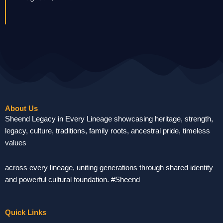
About Us
Sheend Legacy in Every Lineage showcasing heritage, strength,
legacy, culture, traditions, family roots, ancestral pride, timeless
values
across every lineage, uniting generations through shared identity
and powerful cultural foundation. #Sheend
Quick Links