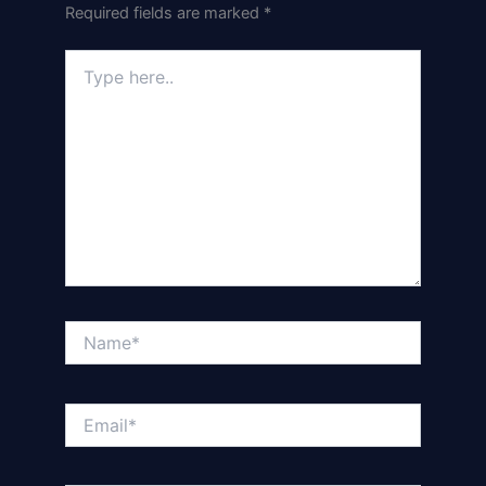
Required fields are marked
*
Type
here..
Name*
Email*