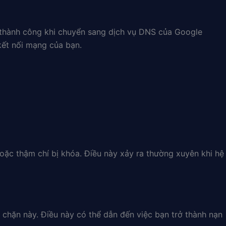
ã thành công khi chuyển sang dịch vụ DNS của Google
kết nối mạng của bạn.
hoặc thậm chí bị khóa. Điều này xảy ra thường xuyên khi hệ
chặn này. Điều này có thể dẫn đến việc bạn trở thành nạn