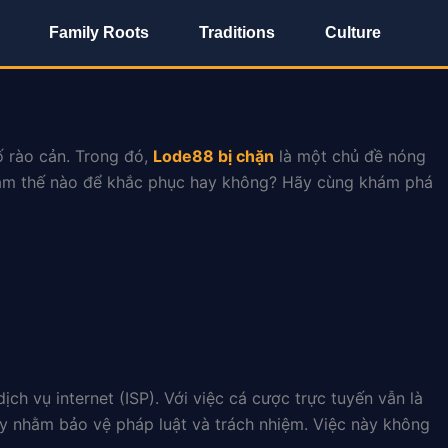
Family Roots
Traditions
Culture
ố rào cản. Trong đó,
Lode88 bị chặn
là một chủ đề nóng
à làm thế nào để khắc phục hay không? Hãy cùng khám phá
h vụ internet (ISP). Với việc cá cược trực tuyến vẫn là
ày nhằm bảo vệ pháp luật và trách nhiệm. Việc này không