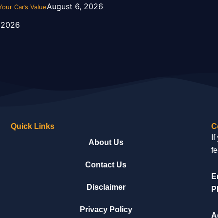
August 6, 2026
our Car’s Value
 2026
Quick Links
C
If
About Us
fe
Contact Us
E
Disclaimer
P
Privacy Policy
A