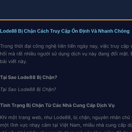
Skip
to
content
Lode88 Bị Chặn Cách Truy Cập Ổn Định Và Nhanh Chóng
Trong thời đại công nghệ tiên tiến ngày nay, việc truy cậ
hổi mà rất nhiều người sử dụng dịch vụ này đang đối mặt.
bài viết này.
Tại Sao Lode88 Bị Chặn?
Tại Sao Lode88 Bị Chặn?
Tình Trạng Bị Chặn Từ Các Nhà Cung Cấp Dịch Vụ
Khi một trang web, như Lode88, bị chặn, nguyên nhân chủ y
một lĩnh vực nhạy cảm tại Việt Nam, nhiều nhà cung cấp d