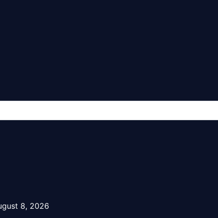
ugust 8, 2026