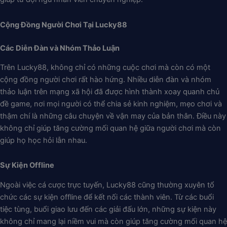
Cộng Đồng Người Chơi Tại Lucky88
Các Diễn Đàn và Nhóm Thảo Luận
Trên Lucky88, không chỉ có những cuộc chơi mà còn có một
cộng đồng người chơi rất hào hứng. Nhiều diễn đàn và nhóm
thảo luận trên mạng xã hội đã được hình thành xoay quanh chủ
đề game, nơi mọi người có thể chia sẻ kinh nghiệm, mẹo chơi và
thậm chí là những câu chuyện về vận may của bản thân. Điều này
không chỉ giúp tăng cường mối quan hệ giữa người chơi mà còn
giúp họ học hỏi lẫn nhau.
Sự Kiện Offline
Ngoài việc cá cược trực tuyến, Lucky88 cũng thường xuyên tổ
chức các sự kiện offline để kết nối các thành viên. Từ các buổi
tiệc tùng, buổi giao lưu đến các giải đấu lớn, những sự kiện này
không chỉ mang lại niềm vui mà còn giúp tăng cường mối quan hệ