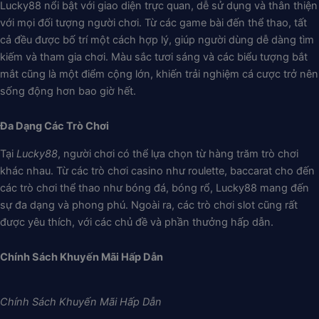
Lucky88 nổi bật với giao diện trực quan, dễ sử dụng và thân thiện
với mọi đối tượng người chơi. Từ các game bài đến thể thao, tất
cả đều được bố trí một cách hợp lý, giúp người dùng dễ dàng tìm
kiếm và tham gia chơi. Màu sắc tươi sáng và các biểu tượng bắt
mắt cũng là một điểm cộng lớn, khiến trải nghiệm cá cược trở nên
sống động hơn bao giờ hết.
Đa Dạng Các Trò Chơi
Tại
Lucky88
, người chơi có thể lựa chọn từ hàng trăm trò chơi
khác nhau. Từ các trò chơi casino như roulette, baccarat cho đến
các trò chơi thể thao như bóng đá, bóng rổ, Lucky88 mang đến
sự đa dạng và phong phú. Ngoài ra, các trò chơi slot cũng rất
được yêu thích, với các chủ đề và phần thưởng hấp dẫn.
Chính Sách Khuyến Mãi Hấp Dẫn
Chính Sách Khuyến Mãi Hấp Dẫn