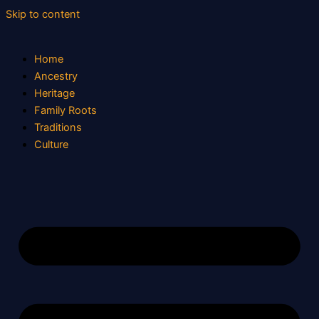
Skip to content
Home
Ancestry
Heritage
Family Roots
Traditions
Culture