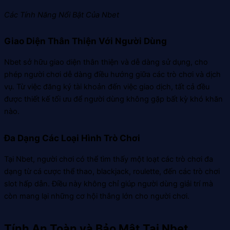
Các Tính Năng Nổi Bật Của Nbet
Giao Diện Thân Thiện Với Người Dùng
Nbet sở hữu giao diện thân thiện và dễ dàng sử dụng, cho
phép người chơi dễ dàng điều hướng giữa các trò chơi và dịch
vụ. Từ việc đăng ký tài khoản đến việc giao dịch, tất cả đều
được thiết kế tối ưu để người dùng không gặp bất kỳ khó khăn
nào.
Đa Dạng Các Loại Hình Trò Chơi
Tại Nbet, người chơi có thể tìm thấy một loạt các trò chơi đa
dạng từ cá cược thể thao, blackjack, roulette, đến các trò chơi
slot hấp dẫn. Điều này không chỉ giúp người dùng giải trí mà
còn mang lại những cơ hội thắng lớn cho người chơi.
Tính An Toàn và Bảo Mật Tại Nbet