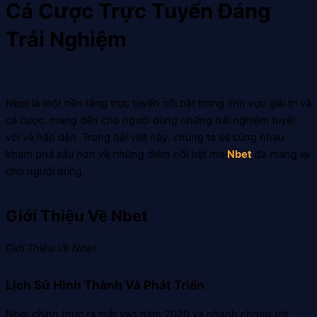
Cá Cược Trực Tuyến Đáng
Trải Nghiệm
Nbet là một nền tảng trực tuyến nổi bật trong lĩnh vực giải trí và
cá cược, mang đến cho người dùng những trải nghiệm tuyệt
vời và hấp dẫn. Trong bài viết này, chúng ta sẽ cùng nhau
khám phá sâu hơn về những điểm nổi bật mà
Nbet
đã mang lại
cho người dùng.
Giới Thiệu Về Nbet
Giới Thiệu Về Nbet
Lịch Sử Hình Thành Và Phát Triển
Nbet chính thức ra mắt vào năm 2020 và nhanh chóng trở