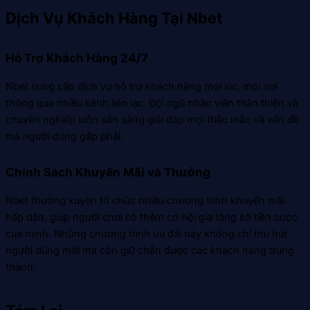
Dịch Vụ Khách Hàng Tại Nbet
Hỗ Trợ Khách Hàng 24/7
Nbet cung cấp dịch vụ hỗ trợ khách hàng mọi lúc, mọi nơi
thông qua nhiều kênh liên lạc. Đội ngũ nhân viên thân thiện và
chuyên nghiệp luôn sẵn sàng giải đáp mọi thắc mắc và vấn đề
mà người dùng gặp phải.
Chính Sách Khuyến Mãi và Thưởng
Nbet thường xuyên tổ chức nhiều chương trình khuyến mãi
hấp dẫn, giúp người chơi có thêm cơ hội gia tăng số tiền cược
của mình. Những chương trình ưu đãi này không chỉ thu hút
người dùng mới mà còn giữ chân được các khách hàng trung
thành.