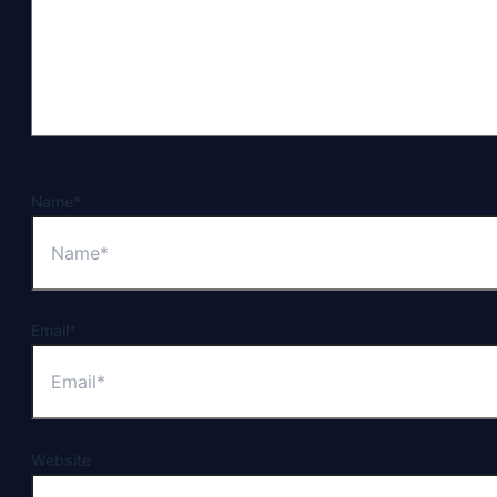
Name*
Email*
Website