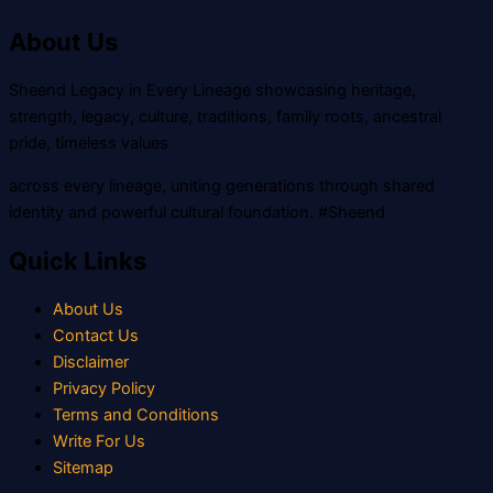
About Us
Sheend Legacy in Every Lineage showcasing heritage,
strength, legacy, culture, traditions, family roots, ancestral
pride, timeless values
across every lineage, uniting generations through shared
identity and powerful cultural foundation. #Sheend
Quick Links
About Us
Contact Us
Disclaimer
Privacy Policy
Terms and Conditions
Write For Us
Sitemap