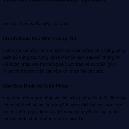
Tính An Toàn và Bảo Mật Tại Nbet
Chính Sách Bảo Mật Thông Tin
Nbet cam kết bảo mật thông tin cá nhân của khách hàng bằng
cách sử dụng các công nghệ mã hóa hiện đại. Mỗi thông tin
khi được nhập vào hệ thống sẽ được bảo vệ an toàn, giúp
người chơi hoàn toàn yên tâm khi tham gia cá cược.
Các Quy Định và Giấy Phép
Nbet hoạt động hợp pháp với các giấy phép cần thiết, đảm bảo
tính minh bạch và uy tín trong lĩnh vực giải trí và cá cược trực
tuyến. Những quy định này giúp bảo vệ quyền lợi của người
chơi và ngăn chặn những hành vi gian lận.