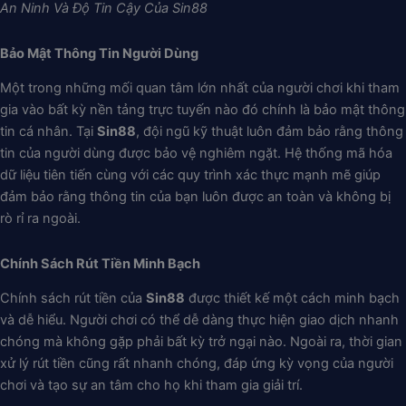
An Ninh Và Độ Tin Cậy Của Sin88
Bảo Mật Thông Tin Người Dùng
Một trong những mối quan tâm lớn nhất của người chơi khi tham
gia vào bất kỳ nền tảng trực tuyến nào đó chính là bảo mật thông
tin cá nhân. Tại
Sin88
, đội ngũ kỹ thuật luôn đảm bảo rằng thông
tin của người dùng được bảo vệ nghiêm ngặt. Hệ thống mã hóa
dữ liệu tiên tiến cùng với các quy trình xác thực mạnh mẽ giúp
đảm bảo rằng thông tin của bạn luôn được an toàn và không bị
rò rỉ ra ngoài.
Chính Sách Rút Tiền Minh Bạch
Chính sách rút tiền của
Sin88
được thiết kế một cách minh bạch
và dễ hiểu. Người chơi có thể dễ dàng thực hiện giao dịch nhanh
chóng mà không gặp phải bất kỳ trở ngại nào. Ngoài ra, thời gian
xử lý rút tiền cũng rất nhanh chóng, đáp ứng kỳ vọng của người
chơi và tạo sự an tâm cho họ khi tham gia giải trí.