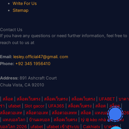
Write For Us
Sitemap
Contact Us
If you have any questions or need further information, feel free to
reach out to us at
Email:
lesley.official47@gmail. com
Phone:
+92 345 1956410
Address:
891 Ashcraft Court
Chula Vista, CA 92010
|
สล็อต
|
สล็อตเว็บตรง
|
สล็อตเว็บตรง
|
สล็อตเว็บตรง
|
UFABET
|
บาคา
ร่า
|
ufabet
|
Slot gacor
|
UFA365
|
สล็อตเว็บตรง
|
สล็อต
|
สล็อต
|
สล็อตวอเลท
|
สล็อตวอเลท
|
สล็อตวอเลทท
|
สล็อต
|
แทงบอลโลก 2026
|
แทงบอลโลก
|
บ้านผลบอล
|
สล็อตเว็บตรง
|
tỷ lệ kèo nhà cái
|
แทง
บอลโลก 2026
|
ufabet
|
ufabet เข้าสู่ระบบ
|
Cakhiatv
|
บาคาร่า
|