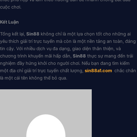
cuộc chơi.
Kết Luận
Tổng kết lại,
Sin88
không chỉ là một lựa chọn tốt cho những ai
yêu thích giải trí trực tuyến mà còn là một nền tảng an toàn, đáng
tin cậy. Với nhiều dịch vụ đa dạng, giao diện thân thiện, và
chương trình khuyến mãi hấp dẫn,
Sin88
thực sự mang đến trải
nghiệm đầy hứng khởi cho người chơi. Nếu bạn đang tìm kiếm
một địa chỉ giải trí trực tuyến chất lượng,
sin88a1.com
chắc chắn
là một cái tên không thể bỏ qua.