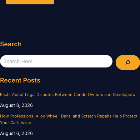
Search
Search
Recent Posts
Facts About Legal Disputes Between Condo Owners and Developers
August 8, 2026
How Professional Alloy Wheel, Dent, and Scratch Repairs Help Protect
Your Car’s Value
August 6, 2026