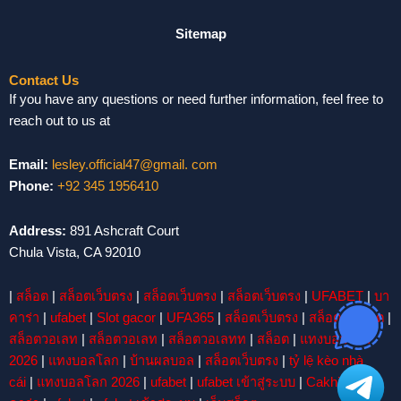
Sitemap
Contact Us
If you have any questions or need further information, feel free to
reach out to us at
Email:
lesley.official47@gmail. com
Phone:
+92 345 1956410
Address:
891 Ashcraft Court
Chula Vista, CA 92010
|
สล็อต
|
สล็อตเว็บตรง
|
สล็อตเว็บตรง
|
สล็อตเว็บตรง
|
UFABET
|
บา
คาร่า
|
ufabet
|
Slot gacor
|
UFA365
|
สล็อตเว็บตรง
|
สล็อต
|
สล็อต
|
สล็อตวอเลท
|
สล็อตวอเลท
|
สล็อตวอเลทท
|
สล็อต
|
แทงบอลโลก
2026
|
แทงบอลโลก
|
บ้านผลบอล
|
สล็อตเว็บตรง
|
tỷ lệ kèo nhà
cái
|
แทงบอลโลก 2026
|
ufabet
|
ufabet เข้าสู่ระบบ
|
Cakhiatv
|
บา