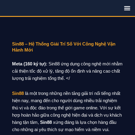
Skip
to
content
Family R
Sin88 – Hệ Thống Giải Trí Số Với Công Nghệ Vận
Hành Mới
Meta (160 ký tự):
Sin88 ứng dụng công nghệ mới nhằm
cải thiện tốc độ xử lý, tăng độ ổn định và nâng cao chất
lượng trải nghiệm tổng thể. </
Sin88
là một trong những nền tảng giải trí nổi tiếng nhất
hiện nay, mang đến cho người dùng nhiều trải nghiệm
thú vị và độc đáo trong thế giới game online. Với sự kết
hợp hoàn hảo giữa công nghệ hiện đại và dịch vụ khách
hàng tận tâm,
Sin88
xứng đáng là lựa chọn hàng đầu
cho những ai yêu thích sự mạo hiểm và niềm vui.