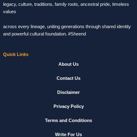
legacy, culture, traditions, family roots, ancestral pride, timeless
values
across every lineage, uniting generations through shared identity
and powerful cultural foundation. #Sheend
Quick Links
About Us
Contact Us
Disclaimer
Privacy Policy
Terms and Conditions
Write For Us