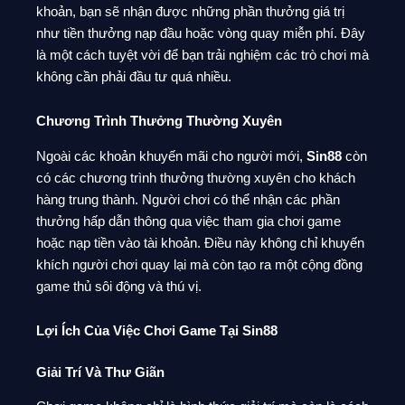
khoản, bạn sẽ nhận được những phần thưởng giá trị
như tiền thưởng nạp đầu hoặc vòng quay miễn phí. Đây
là một cách tuyệt vời để bạn trải nghiệm các trò chơi mà
không cần phải đầu tư quá nhiều.
Chương Trình Thưởng Thường Xuyên
Ngoài các khoản khuyến mãi cho người mới,
Sin88
còn
có các chương trình thưởng thường xuyên cho khách
hàng trung thành. Người chơi có thể nhận các phần
thưởng hấp dẫn thông qua việc tham gia chơi game
hoặc nạp tiền vào tài khoản. Điều này không chỉ khuyến
khích người chơi quay lại mà còn tạo ra một cộng đồng
game thủ sôi động và thú vị.
Lợi Ích Của Việc Chơi Game Tại Sin88
Giải Trí Và Thư Giãn