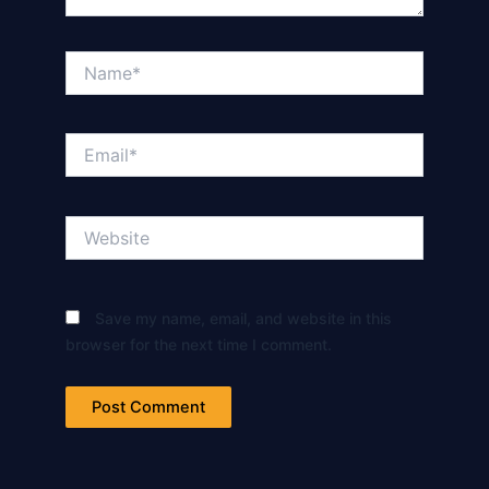
Name*
Email*
Website
Save my name, email, and website in this
browser for the next time I comment.