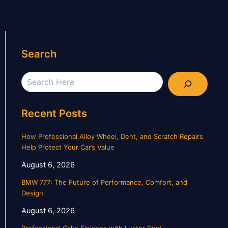
Search
Search
Recent Posts
How Professional Alloy Wheel, Dent, and Scratch Repairs
Help Protect Your Car’s Value
August 6, 2026
BMW 777: The Future of Performance, Comfort, and
Design
August 6, 2026
Professional Cake Finishes with Luster Dust