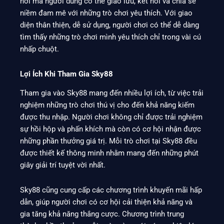
nơi mà người dùng có thể giao lưu, kết nối và chia sẻ
niềm đam mê với những trò chơi yêu thích. Với giao
diện thân thiện, dễ sử dụng, người chơi có thể dễ dàng
tìm thấy những trò chơi mình yêu thích chỉ trong vài cú
nhấp chuột.
Lợi Ích Khi Tham Gia Sky88
Tham gia vào Sky88 mang đến nhiều lợi ích, từ việc trải
nghiệm những trò chơi thú vị cho đến khả năng kiếm
được thu nhập. Người chơi không chỉ được trải nghiệm
sự hồi hộp và phấn khích mà còn có cơ hội nhận được
những phần thưởng giá trị. Mỗi trò chơi tại Sky88 đều
được thiết kế thông minh nhằm mang đến những phút
giây giải trí tuyệt vời nhất.
Sky88 cũng cung cấp các chương trình khuyến mãi hấp
dẫn, giúp người chơi có cơ hội cải thiện khả năng và
gia tăng khả năng thắng cược. Chương trình trung