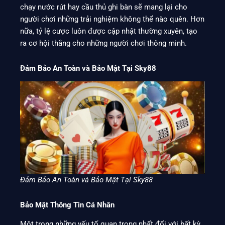
chạy nước rút hay cầu thủ ghi bàn sẽ mang lại cho
người chơi những trải nghiệm không thể nào quên. Hơn
nữa, tỷ lệ cược luôn được cập nhật thường xuyên, tạo
ra cơ hội thắng cho những người chơi thông minh.
Đảm Bảo An Toàn và Bảo Mật Tại Sky88
Đảm Bảo An Toàn và Bảo Mật Tại Sky88
Bảo Mật Thông Tin Cá Nhân
Một trong những yếu tố quan trọng nhất đối với bất kỳ