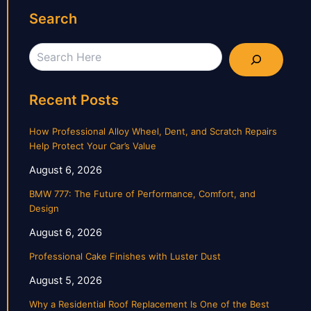
Search
Search
Recent Posts
How Professional Alloy Wheel, Dent, and Scratch Repairs
Help Protect Your Car’s Value
August 6, 2026
BMW 777: The Future of Performance, Comfort, and
Design
August 6, 2026
Professional Cake Finishes with Luster Dust
August 5, 2026
Why a Residential Roof Replacement Is One of the Best