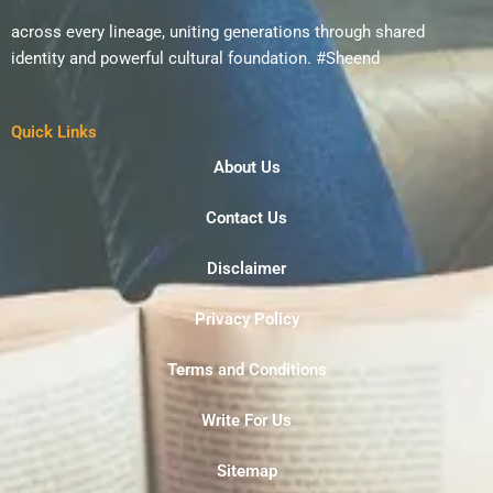
across every lineage, uniting generations through shared
identity and powerful cultural foundation. #Sheend
Quick Links
About Us
Contact Us
Disclaimer
Privacy Policy
Terms and Conditions
Write For Us
Sitemap