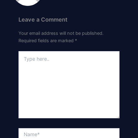
Leave a Comment
Your email address will not be published.
Required fields are marked
*
Type
here..
Name*