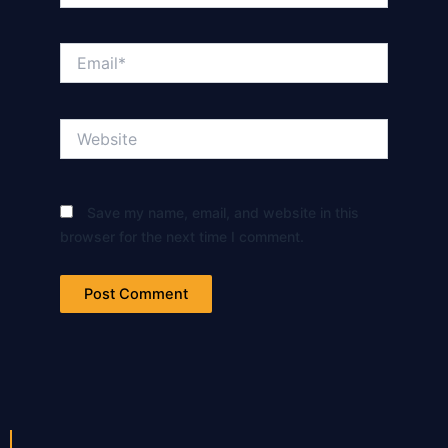
Email*
Website
Save my name, email, and website in this
browser for the next time I comment.