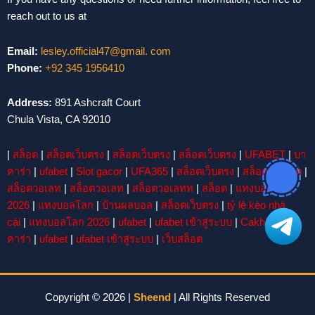
reach out to us at
Email:
lesley.official47@gmail. com
Phone:
+92 345 1956410
Address:
891 Ashcraft Court
Chula Vista, CA 92010
|
สล็อต
|
สล็อตเว็บตรง
|
สล็อตเว็บตรง
|
สล็อตเว็บตรง
|
UFABET
|
บา
คาร่า
|
ufabet
|
Slot gacor
|
UFA365
|
สล็อตเว็บตรง
|
สล็อต
|
สล็อต
|
สล็อตวอเลท
|
สล็อตวอเลท
|
สล็อตวอเลทท
|
สล็อต
|
แทงบอลโลก
2026
|
แทงบอลโลก
|
บ้านผลบอล
|
สล็อตเว็บตรง
|
tỷ lệ kèo nhà
cái
|
แทงบอลโลก 2026
|
ufabet
|
ufabet เข้าสู่ระบบ
|
Cakhiatv
|
บา
คาร่า
|
ufabet
|
ufabet เข้าสู่ระบบ
|
เว็บสล็อต
Copyright © 2026 |
Sheend
| All Rights Reserved