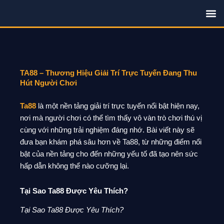
Skip
to
content
Family R
TA88 – Thương Hiệu Giải Trí Trực Tuyến Đang Thu
Hút Người Chơi
Ta88
là một nền tảng giải trí trực tuyến nổi bật hiện nay,
nơi mà người chơi có thể tìm thấy vô vàn trò chơi thú vị
cùng với những trải nghiệm đáng nhớ. Bài viết này sẽ
đưa bạn khám phá sâu hơn về Ta88, từ những điểm nổi
bật của nền tảng cho đến những yếu tố đã tạo nên sức
hấp dẫn không thể nào cưỡng lại.
Tại Sao Ta88 Được Yêu Thích?
Tại Sao Ta88 Được Yêu Thích?