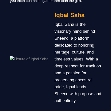
yêu thích của nhiều gamer trên toàn thế giới.
Iqbal Saha
Iqbal Saha is the
visionary mind behind
Sheend, a platform
dedicated to honoring
heritage, culture, and
timeless values. With a
deep respect for tradition
and a passion for
preserving ancestral
pride, Iqbal leads
Sheend with purpose and
authenticity.