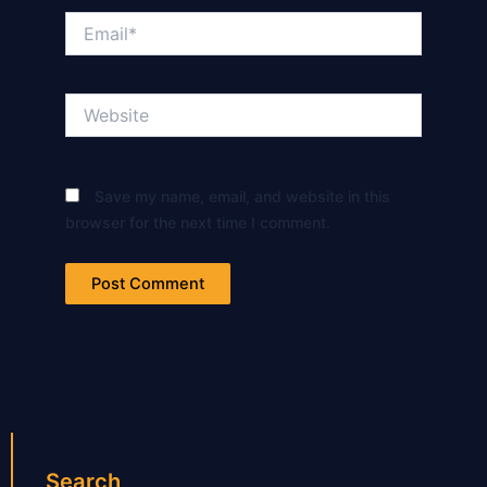
Email*
Website
Save my name, email, and website in this
browser for the next time I comment.
Search
Search