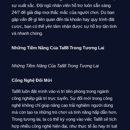
sự xuất sắc. Đội ngũ nhân viên hỗ trợ luôn sẵn sàng
24/7 để giải đáp mọi thắc mắc của người chơi. Dù bạn
gặp vấn đề gì liên quan đến tài khoản hay quy trình đặt
cược, bạn có thể yên tâm nhận được sự hỗ trợ tận tình
và nhanh chóng.
Những Tiềm Năng Của Ta88 Trong Tương Lai
Những Tiềm Năng Của Ta88 Trong Tương Lai
Công Nghệ Đổi Mới
Ta88 luôn đặt mình vào vị trí tiên phong trong ngành
công nghiệp giải trí trực tuyến. Sự đổi mới trong công
nghệ không chỉ giúp nâng cao trải nghiệm người dùng
mà còn tạo ra những trò chơi và tính năng hấp dẫn hơn.
Trong tương lai, ta có thể kỳ vọng vào việc Ta88 sẽ tích
hợp nhiều công nghệ hiện đại, như thực tế ảo hay trí tuệ