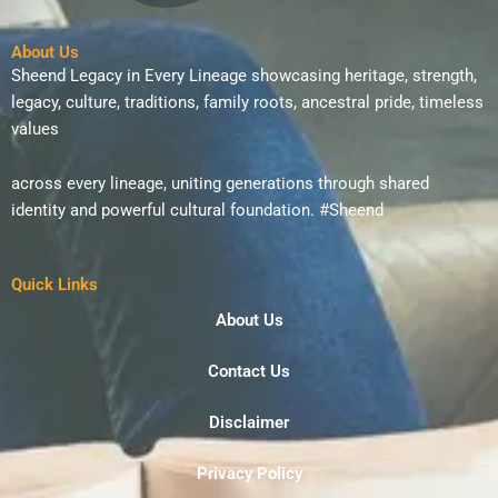
About Us
Sheend Legacy in Every Lineage showcasing heritage, strength,
legacy, culture, traditions, family roots, ancestral pride, timeless
values
across every lineage, uniting generations through shared
identity and powerful cultural foundation. #Sheend
Quick Links
About Us
Contact Us
Disclaimer
Privacy Policy