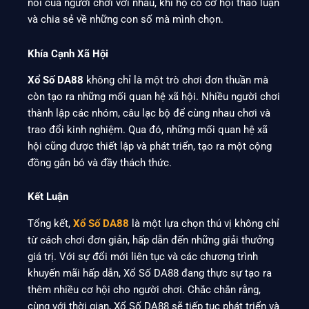
nối của người chơi với nhau, khi họ có cơ hội thảo luận
và chia sẻ về những con số mà mình chọn.
Khía Cạnh Xã Hội
Xổ Số DA88
không chỉ là một trò chơi đơn thuần mà
còn tạo ra những mối quan hệ xã hội. Nhiều người chơi
thành lập các nhóm, câu lạc bộ để cùng nhau chơi và
trao đổi kinh nghiệm. Qua đó, những mối quan hệ xã
hội cũng được thiết lập và phát triển, tạo ra một cộng
đồng gắn bó và đầy thách thức.
Kết Luận
Tổng kết,
Xổ Số DA88
là một lựa chọn thú vị không chỉ
từ cách chơi đơn giản, hấp dẫn đến những giải thưởng
giá trị. Với sự đổi mới liên tục và các chương trình
khuyến mãi hấp dẫn, Xổ Số DA88 đang thực sự tạo ra
thêm nhiều cơ hội cho người chơi. Chắc chắn rằng,
cùng với thời gian, Xổ Số DA88 sẽ tiếp tục phát triển và