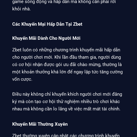
game sống động và hấp dẫn mà không cần phải rời
khỏi nhà.
Các Khuyến Mại Hấp Dẫn Tại Zbet
Khuyến Mãi Dành Cho Người Mới
Zbet luôn có những chương trình khuyến mãi hấp dẫn
cho người chơi mới. Khi lần đầu tham gia, người dùng
có cơ hội nhận được gói ưu đãi chào mừng, thường là
một khoản thưởng khá lớn để ngay lập tức tăng cường
vốn cược.
Điều này không chỉ khuyến khích người chơi mới đăng
ký mà còn tạo cơ hội thử nghiệm nhiều trò chơi khác
nhau mà không cần lo lắng về việc mất mát tài chính.
Khuyến Mãi Thường Xuyên
Zbet thường xuyên cập nhật các chương trình khuyến