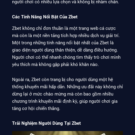
người chơi có nhiều lựa chọn và không bị nhàm chán.
Các Tính Năng Nổi Bật Của Zbet
Zbet không chỉ đơn thuần là một trang web cá cược
mà còn là một nền tảng tích hợp nhiều dịch vụ giải trí.
Một trong những tính năng nổi bật nhất của Zbet là
giao diện người dùng thân thiện, dễ dàng điều hướng.
Người chơi có thể nhanh chóng tìm thấy trò chơi mình
yêu thích mà không gặp phải khó khăn nào.
Ngoài ra, Zbet còn trang bị cho người dùng một hệ
thống khuyến mãi hấp dẫn. Những ưu đãi này không chỉ
dừng lại ở mức chào mừng mà còn bao gồm nhiều
chương trình khuyến mãi định kỳ, giúp người chơi gia
tăng cơ hội chiến thắng.
Trải Nghiệm Người Dùng Tại Zbet