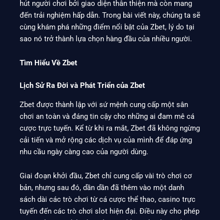
hút người chơi bởi giao diện thân thiện mà còn mang
đến trải nghiệm hấp dẫn. Trong bài viết này, chúng ta sẽ
cùng khám phá những điểm nổi bật của Zbet, lý do tại
sao nó trở thành lựa chọn hàng đầu của nhiều người.
Tìm Hiểu Về Zbet
Lịch Sử Ra Đời và Phát Triển của Zbet
Zbet được thành lập với sứ mệnh cung cấp một sân
chơi an toàn và đáng tin cậy cho những ai đam mê cá
cược trực tuyến. Kể từ khi ra mắt, Zbet đã không ngừng
cải tiến và mở rộng các dịch vụ của mình để đáp ứng
nhu cầu ngày càng cao của người dùng.
Giai đoạn khởi đầu, Zbet chỉ cung cấp vài trò chơi cơ
bản, nhưng sau đó, dần dần đã thêm vào một danh
sách dài các trò chơi từ cá cược thể thao, casino trực
tuyến đến các trò chơi slot hiện đại. Điều này cho phép