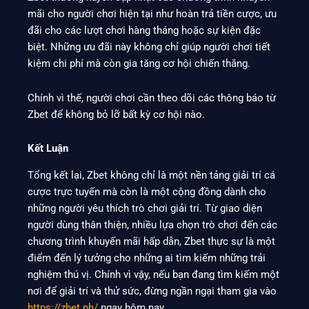
mãi cho người chơi hiện tại như hoàn trả tiền cược, ưu
đãi cho các lượt chơi hàng tháng hoặc sự kiện đặc
biệt. Những ưu đãi này không chỉ giúp người chơi tiết
kiệm chi phí mà còn gia tăng cơ hội chiến thắng.
Chính vì thế, người chơi cần theo dõi các thông báo từ
Zbet để không bỏ lỡ bất kỳ cơ hội nào.
Kết Luận
Tổng kết lại, Zbet không chỉ là một nền tảng giải trí cá
cược trực tuyến mà còn là một cộng đồng dành cho
những người yêu thích trò chơi giải trí. Từ giao diện
người dùng thân thiện, nhiều lựa chọn trò chơi đến các
chương trình khuyến mãi hấp dẫn, Zbet thực sự là một
điểm đến lý tưởng cho những ai tìm kiếm những trải
nghiệm thú vị. Chính vì vậy, nếu bạn đang tìm kiếm một
nơi để giải trí và thử sức, đừng ngần ngại tham gia vào
https://zbet.ph/
ngay hôm nay.