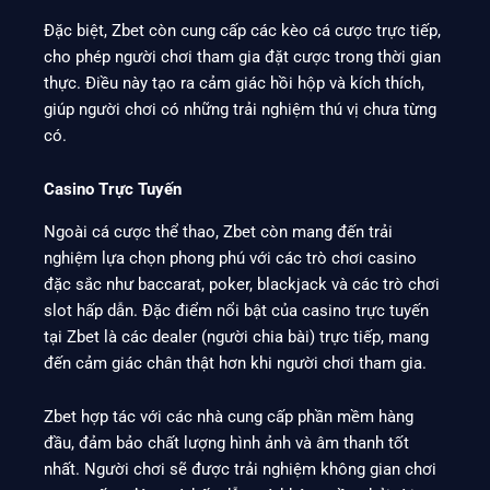
Đặc biệt, Zbet còn cung cấp các kèo cá cược trực tiếp,
cho phép người chơi tham gia đặt cược trong thời gian
thực. Điều này tạo ra cảm giác hồi hộp và kích thích,
giúp người chơi có những trải nghiệm thú vị chưa từng
có.
Casino Trực Tuyến
Ngoài cá cược thể thao, Zbet còn mang đến trải
nghiệm lựa chọn phong phú với các trò chơi casino
đặc sắc như baccarat, poker, blackjack và các trò chơi
slot hấp dẫn. Đặc điểm nổi bật của casino trực tuyến
tại Zbet là các dealer (người chia bài) trực tiếp, mang
đến cảm giác chân thật hơn khi người chơi tham gia.
Zbet hợp tác với các nhà cung cấp phần mềm hàng
đầu, đảm bảo chất lượng hình ảnh và âm thanh tốt
nhất. Người chơi sẽ được trải nghiệm không gian chơi