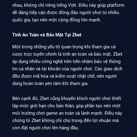
nhau, không chỉ riêng tiếng Việt. Điều này giúp platform
dễ dàng tiếp cận được đông đảo người chơi từ nhiều
quốc gia, tạo nên một cộng đồng lớn mạnh.
Tính An Toàn và Bảo Mật Tại Zbet
Một trong những yếu tố quan trọng khi tham gia cá
cược trực tuyến chính là tính an toàn và bảo mật. Zbet
áp dụng nhiều công nghệ tiên tiến nhằm bảo vệ thông
tin cá nhân và tài khoản của người chơi. Các giao dịch
đều được mã hóa và kiểm soát chặt chẽ, nên người
dùng hoàn toàn yên tâm khi tham gia.
Bên cạnh đó, Zbet cũng khuyến khích người chơi thiết
lập mức giới hạn cho bản thân, góp phần tạo nên một
môi trường chơi game an toàn và lành mạnh. Điều này
chứng tỏ Zbet không chỉ chú trọng đến lợi nhuận mà
còn đặt người chơi lên hàng đầu.